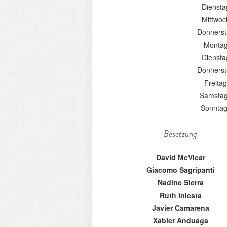
Diensta
Mittwoc
Donnerst
Montag
Diensta
Donnerst
Freita
Samstag
Sonntag
Besetzung
David McVicar
Giacomo Sagripanti
Nadine Sierra
Ruth Iniesta
Javier Camarena
Xabier Anduaga