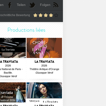
len
Teilen
Folgen
schnittliche Bewertung
Productions liées
LA TRAVIATA
LA TRAVIATA
2026
2026
 National de Paris -
Théâtre Antique d'Orange
Bastille.
Giuseppe Verdi
Giuseppe Verdi