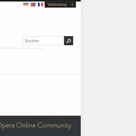
Verbindung
pera Online Community