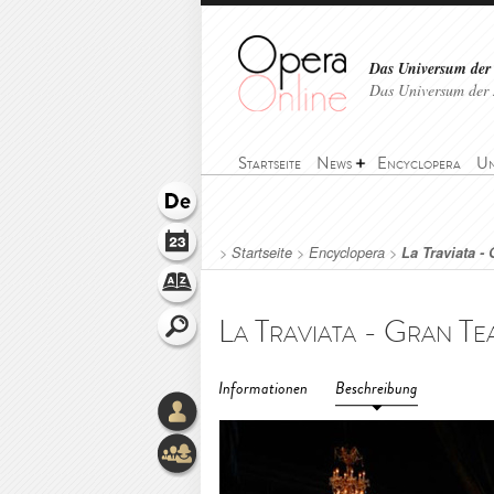
Das Universum der
Das Universum der 
Startseite
News
Encyclopera
Un
>
Startseite
>
Encyclopera
>
La Traviata -
Informationen
Beschreibung