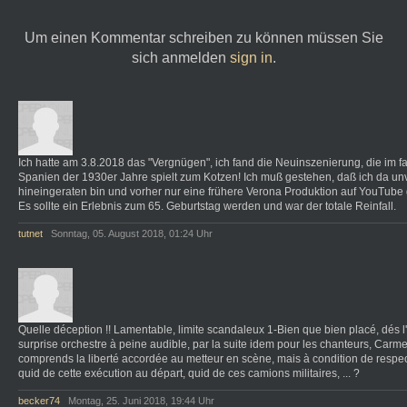
Um einen Kommentar schreiben zu können müssen Sie
sich anmelden
sign in
.
Ich hatte am 3.8.2018 das "Vergnügen", ich fand die Neuinszenierung, die im f
Spanien der 1930er Jahre spielt zum Kotzen! Ich muß gestehen, daß ich da unv
hineingeraten bin und vorher nur eine frühere Verona Produktion auf YouTube
Es sollte ein Erlebnis zum 65. Geburtstag werden und war der totale Reinfall.
tutnet
Sonntag, 05. August 2018, 01:24 Uhr
Quelle déception !! Lamentable, limite scandaleux 1-Bien que bien placé, dés l
surprise orchestre à peine audible, par la suite idem pour les chanteurs, Carm
comprends la liberté accordée au metteur en scène, mais à condition de respec
quid de cette exécution au départ, quid de ces camions militaires, ... ?
becker74
Montag, 25. Juni 2018, 19:44 Uhr