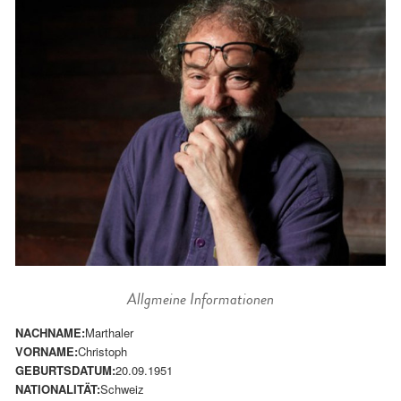
Allgmeine Informationen
NACHNAME:
Marthaler
VORNAME:
Christoph
GEBURTSDATUM:
20.09.1951
NATIONALITÄT:
Schweiz