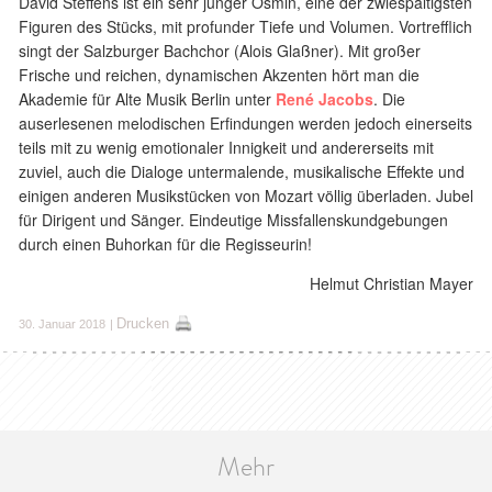
David Steffens ist ein sehr junger Osmin, eine der zwiespältigsten
Figuren des Stücks, mit profunder Tiefe und Volumen. Vortrefflich
singt der Salzburger Bachchor (Alois Glaßner). Mit großer
Frische und reichen, dynamischen Akzenten hört man die
Akademie für Alte Musik Berlin unter
René Jacobs
. Die
auserlesenen melodischen Erfindungen werden jedoch einerseits
teils mit zu wenig emotionaler Innigkeit und andererseits mit
zuviel, auch die Dialoge untermalende, musikalische Effekte und
einigen anderen Musikstücken von Mozart völlig überladen. Jubel
für Dirigent und Sänger. Eindeutige Missfallenskundgebungen
durch einen Buhorkan für die Regisseurin!
Helmut Christian Mayer
Drucken
30. Januar 2018
|
Mehr