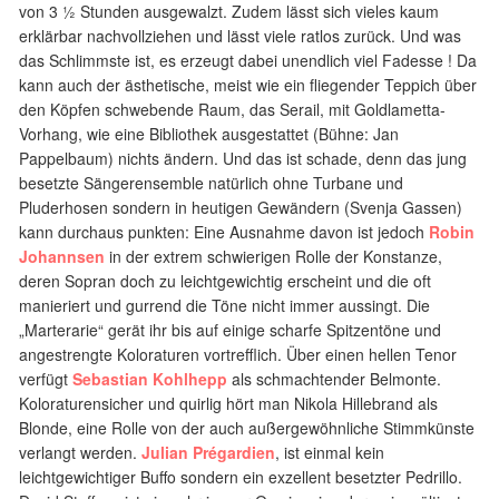
von 3 ½ Stunden ausgewalzt. Zudem lässt sich vieles kaum
erklärbar nachvollziehen und lässt viele ratlos zurück. Und was
das Schlimmste ist, es erzeugt dabei unendlich viel Fadesse ! Da
kann auch der ästhetische, meist wie ein fliegender Teppich über
den Köpfen schwebende Raum, das Serail, mit Goldlametta-
Vorhang, wie eine Bibliothek ausgestattet (Bühne: Jan
Pappelbaum) nichts ändern. Und das ist schade, denn das jung
besetzte Sängerensemble natürlich ohne Turbane und
Pluderhosen sondern in heutigen Gewändern (Svenja Gassen)
kann durchaus punkten: Eine Ausnahme davon ist jedoch
Robin
Johannsen
in der extrem schwierigen Rolle der Konstanze,
deren Sopran doch zu leichtgewichtig erscheint und die oft
manieriert und gurrend die Töne nicht immer aussingt. Die
„Marterarie“ gerät ihr bis auf einige scharfe Spitzentöne und
angestrengte Koloraturen vortrefflich. Über einen hellen Tenor
verfügt
Sebastian Kohlhepp
als schmachtender Belmonte.
Koloraturensicher und quirlig hört man Nikola Hillebrand als
Blonde, eine Rolle von der auch außergewöhnliche Stimmkünste
verlangt werden.
Julian Prégardien
, ist einmal kein
leichtgewichtiger Buffo sondern ein exzellent besetzter Pedrillo.