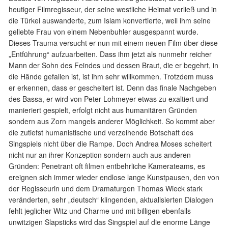
heutiger Filmregisseur, der seine westliche Heimat verließ und in
die Türkei auswanderte, zum Islam konvertierte, weil ihm seine
geliebte Frau von einem Nebenbuhler ausgespannt wurde.
Dieses Trauma versucht er nun mit einem neuen Film über diese
„Entführung“ aufzuarbeiten. Dass ihm jetzt als nunmehr reicher
Mann der Sohn des Feindes und dessen Braut, die er begehrt, in
die Hände gefallen ist, ist ihm sehr willkommen. Trotzdem muss
er erkennen, dass er gescheitert ist. Denn das finale Nachgeben
des Bassa, er wird von Peter Lohmeyer etwas zu exaltiert und
manieriert gespielt, erfolgt nicht aus humanitären Gründen
sondern aus Zorn mangels anderer Möglichkeit. So kommt aber
die zutiefst humanistische und verzeihende Botschaft des
Singspiels nicht über die Rampe. Doch Andrea Moses scheitert
nicht nur an ihrer Konzeption sondern auch aus anderen
Gründen: Penetrant oft filmen entbehrliche Kamerateams, es
ereignen sich immer wieder endlose lange Kunstpausen, den von
der Regisseurin und dem Dramaturgen Thomas Wieck stark
veränderten, sehr „deutsch“ klingenden, aktualisierten Dialogen
fehlt jeglicher Witz und Charme und mit billigen ebenfalls
unwitzigen Slapsticks wird das Singspiel auf die enorme Länge