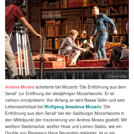
© Bernd Uhlig
Andrea Moses
scheiterte bei Mozarts “Die Entführung aus dem
Serail“ zur Eröffnung der diesjährigen Mozartwoche. Er ist
nahezu omnipräsent: Von Anfang an wird Bassa Selim und sein
Lebensschicksal bei
Wolfgang Amadeus Mozart
s “Die
Entführung aus dem Serail“ bei der Salzburger Mozartwoche in
den Mittelpunkt der Inszenierung von Andrea Moses gestellt. Mit
weißem Seidenschal, weißer Hose und Leinen-Sakko, wie ein
Double von Regisseur Hans Neuenfels gekleidet, ist er ein