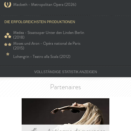
Macbeth - Metropolitan Opera (2026)
DIE ERFOLGREICHSTEN PRODUKTIONEN
Medea - Staatsoper Unter den Linden Berlin
(2018)
Moses und Aron - Opéra national de Paris
(2015)
Lohengrin - Teatro alla Scala (2012)
VOLLSTÄNDIGE STATISTIK ANZEIGEN
Partenaires