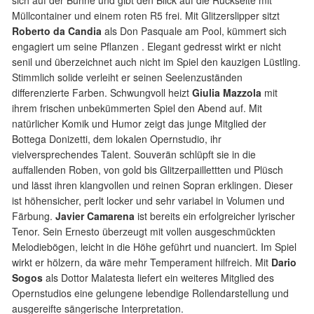
sich auf der Bühne und gibt den Blick auf die Rückseite mit
Müllcontainer und einem roten R5 frei. Mit Glitzerslipper sitzt
Roberto da Candia
als Don Pasquale am Pool, kümmert sich
engagiert um seine Pflanzen . Elegant gedresst wirkt er nicht
senil und überzeichnet auch nicht im Spiel den kauzigen Lüstling.
Stimmlich solide verleiht er seinen Seelenzuständen
differenzierte Farben. Schwungvoll heizt
Giulia Mazzola
mit
ihrem frischen unbekümmerten Spiel den Abend auf. Mit
natürlicher Komik und Humor zeigt das junge Mitglied der
Bottega Donizetti, dem lokalen Opernstudio, ihr
vielversprechendes Talent. Souverän schlüpft sie in die
auffallenden Roben, von gold bis Glitzerpaillettten und Plüsch
und lässt ihren klangvollen und reinen Sopran erklingen. Dieser
ist höhensicher, perlt locker und sehr variabel in Volumen und
Färbung.
Javier Camarena
ist bereits ein erfolgreicher lyrischer
Tenor. Sein Ernesto überzeugt mit vollen ausgeschmückten
Melodiebögen, leicht in die Höhe geführt und nuanciert. Im Spiel
wirkt er hölzern, da wäre mehr Temperament hilfreich. Mit
Dario
Sogos
als Dottor Malatesta liefert ein weiteres Mitglied des
Opernstudios eine gelungene lebendige Rollendarstellung und
ausgereifte sängerische Interpretation.