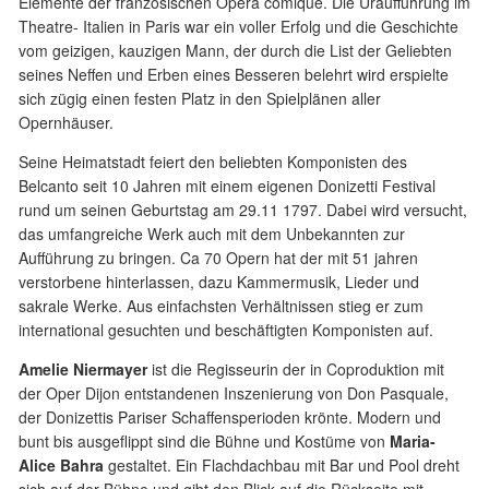
Elemente der französischen Opera comique. Die Uraufführung im
Theatre- Italien in Paris war ein voller Erfolg und die Geschichte
vom geizigen, kauzigen Mann, der durch die List der Geliebten
seines Neffen und Erben eines Besseren belehrt wird erspielte
sich zügig einen festen Platz in den Spielplänen aller
Opernhäuser.
Seine Heimatstadt feiert den beliebten Komponisten des
Belcanto seit 10 Jahren mit einem eigenen Donizetti Festival
rund um seinen Geburtstag am 29.11 1797. Dabei wird versucht,
das umfangreiche Werk auch mit dem Unbekannten zur
Aufführung zu bringen. Ca 70 Opern hat der mit 51 jahren
verstorbene hinterlassen, dazu Kammermusik, Lieder und
sakrale Werke. Aus einfachsten Verhältnissen stieg er zum
international gesuchten und beschäftigten Komponisten auf.
Amelie Niermayer
ist die Regisseurin der in Coproduktion mit
der Oper Dijon entstandenen Inszenierung von Don Pasquale,
der Donizettis Pariser Schaffensperioden krönte. Modern und
bunt bis ausgeflippt sind die Bühne und Kostüme von
Maria-
Alice Bahra
gestaltet. Ein Flachdachbau mit Bar und Pool dreht