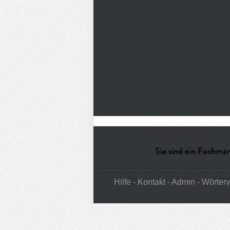
Sie sind ein Fachman
Hilfe
-
Kontakt
-
Admin
-
Wörterv