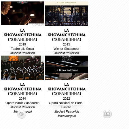
Moussorgski
Modest Petrovich
Moussorgski
LA
LA
KHOVANCHTCHINA
KHOVANCHTCHINA
(ХОВАНЩИНА)
(ХОВАНЩИНА)
2019
2015
Teatro alla Scala
Wiener Staatsoper
Modest Petrovich
Modest Petrovich
Moussorgski
Moussorgski
LA
LA
KHOVANCHTCHINA
KHOVANCHTCHINA
(ХОВАНЩИНА)
(ХОВАНЩИНА)
2014
2022
Opera Ballet Vlaanderen
Opéra National de Paris -
Bastille.
Modest Petrovich
Moussorgski
Modest Petrovich
Moussorgski