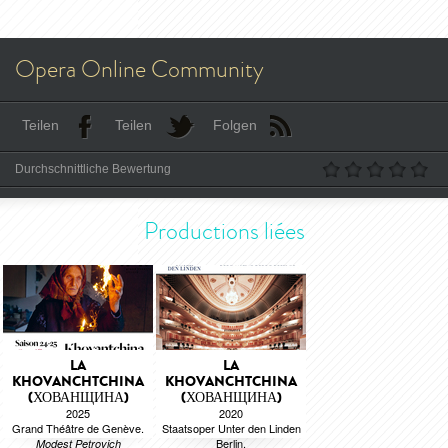
Opera Online Community
Teilen
Teilen
Folgen
Durchschnittliche Bewertung
Productions liées
LA
LA
KHOVANCHTCHINA
KHOVANCHTCHINA
(ХОВАНЩИНА)
(ХОВАНЩИНА)
2025
2020
Grand Théâtre de Genève.
Staatsoper Unter den Linden
Berlin.
Modest Petrovich