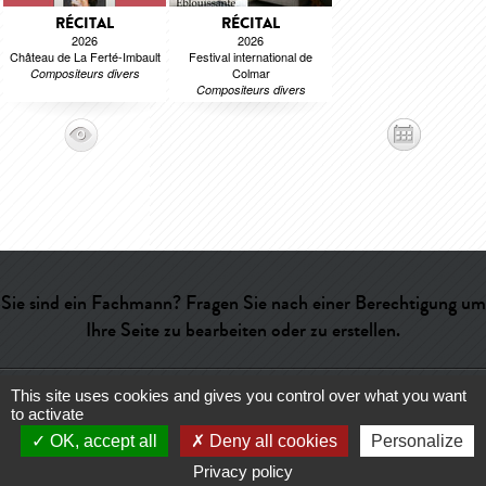
RÉCITAL
RÉCITAL
2026
2026
Château de La Ferté-Imbault
Festival international de
Colmar
Compositeurs divers
Compositeurs divers
Sie sind ein Fachmann? Fragen Sie nach einer Berechtigung um
Ihre Seite zu bearbeiten oder zu erstellen.
This site uses cookies and gives you control over what you want
Hilfe
-
Kontakt
-
Admin
-
Wörterverzeichnis
-
CGU
-
Über uns
-
to activate
Publicité
OK, accept all
Deny all cookies
Personalize
Privacy policy