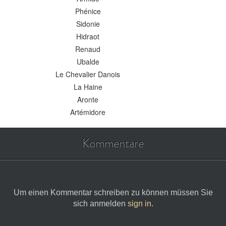
Phénice
Sidonie
Hidraot
Renaud
Ubalde
Le Chevalier Danois
La Haine
Aronte
Artémidore
Kommentare
Um einen Kommentar schreiben zu können müssen Sie
sich anmelden
sign in
.