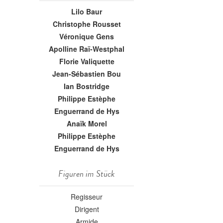
Lilo Baur
Christophe Rousset
Véronique Gens
Apolline Raï-Westphal
Florie Valiquette
Jean-Sébastien Bou
Ian Bostridge
Philippe Estèphe
Enguerrand de Hys
Anaïk Morel
Philippe Estèphe
Enguerrand de Hys
Figuren im Stück
Regisseur
Dirigent
Armide