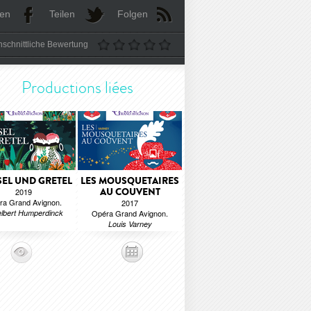
len
Teilen
Folgen
schnittliche Bewertung
Productions liées
EL UND GRETEL
LES MOUSQUETAIRES
AU COUVENT
2019
ra Grand Avignon.
2017
lbert Humperdinck
Opéra Grand Avignon.
Louis Varney