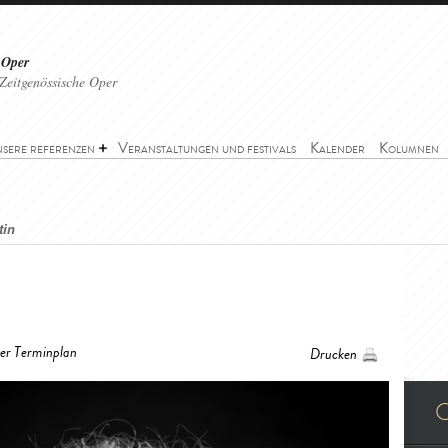
 Oper
Zeitgenössische Oper
sere referenzen
Veranstaltungen und festivals
Kalender
Kolumnen
tin
her Terminplan
Drucken
O