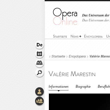
Das Universum der
Das Universum der 
Startseite
News
Encyclopera
Un
>
Startseite
>
Encyclopera
>
Valérie Mares
Valérie Marestin
Informationen
Biographie
Beruflic