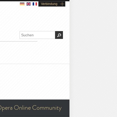
Verbindung
pera Online Community