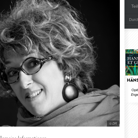
Tei
Durch
HÄNS
Opé
Enge
© DR