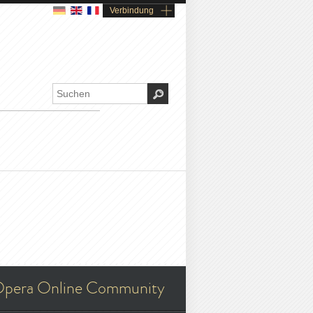
Verbindung
pera Online Community