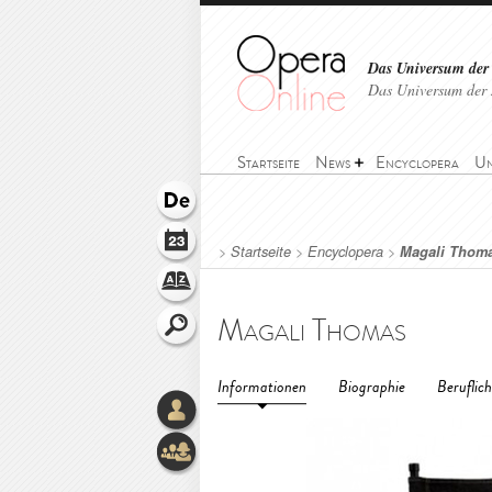
Das Universum der
Das Universum der 
Startseite
News
Encyclopera
Un
>
Startseite
>
Encyclopera
>
Magali Thom
Magali Thomas
Informationen
Biographie
Beruflic