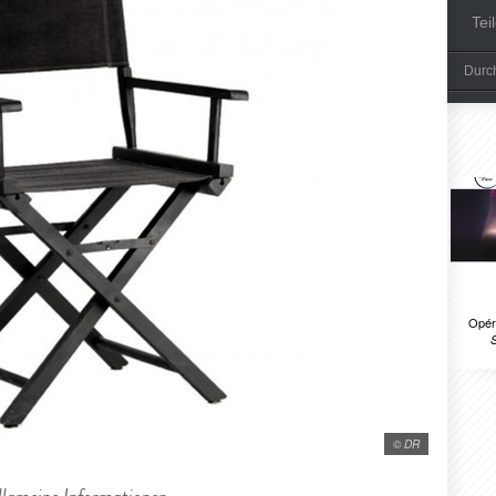
Tei
Durch
Opér
S
© DR