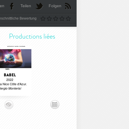
len
Teilen
Folgen
schnittliche Bewertung
Productions liées
BABEL
2022
a Nice Côte d'Azur.
ergio Monterisi