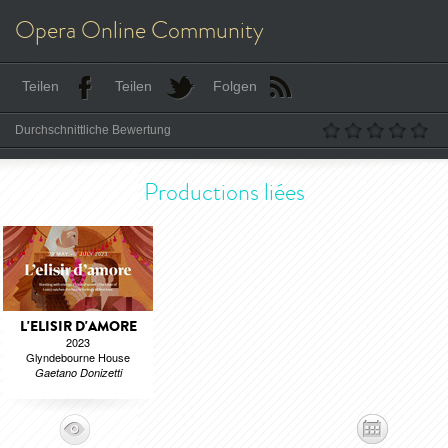
Opera Online Community
Teilen
Teilen
Folgen
Durchschnittliche Bewertung
Productions liées
L'ELISIR D'AMORE
2023
Glyndebourne House
Gaetano Donizetti