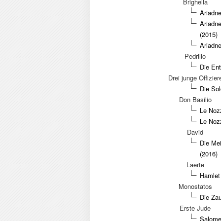
Brighella
Ariadn
Ariadn
(2015)
Ariadn
Pedrillo
Die Ent
Drei junge Offizier
Die Sol
Don Basilio
Le Nozz
Le Nozz
David
Die Mei
(2016)
Laerte
Hamlet 
Monostatos
Die Zau
Erste Jude
Salome 