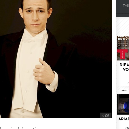
Tei
DIE 
VO
© DR
ARIA
Op