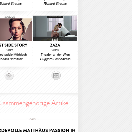
ichard Strauss
Richard Strauss
T SIDE STORY
ZAZÀ
2021
2020
estspiele Mörbisch
Theater an der Wien
onard Bernstein
Ruggero Leoncavallo
usammengehörige Artikel
DEVOLLE MATTHÄUS PASSION IN