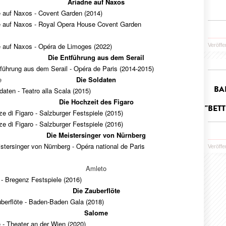
Ariadne auf Naxos
e auf Naxos - Covent Garden (2014)
e auf Naxos - Royal Opera House Covent Garden
e auf Naxos - Opéra de Limoges (2022)
Veröffe
Die Entführung aus dem Serail
führung aus dem Serail - Opéra de Paris (2014-2015)
e
Die Soldaten
BA
daten - Teatro alla Scala (2015)
Die Hochzeit des Figaro
BETT
e di Figaro - Salzburger Festspiele (2015)
e di Figaro - Salzburger Festspiele (2016)
Die Meistersinger von Nürnberg
stersinger von Nürnberg - Opéra national de Paris
Veröffe
Amleto
- Bregenz Festspiele (2016)
Die Zauberflöte
berflöte - Baden-Baden Gala (2018)
Salome
- Theater an der Wien (2020)