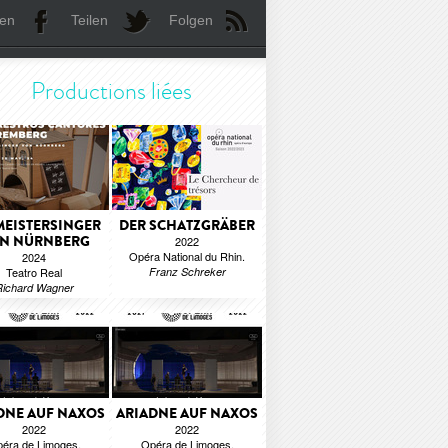
len
Teilen
Folgen
Productions liées
MEISTERSINGER
DER SCHATZGRÄBER
N NÜRNBERG
2022
Opéra National du Rhin.
2024
Teatro Real
Franz Schreker
Richard Wagner
DNE AUF NAXOS
ARIADNE AUF NAXOS
2022
2022
éra de Limoges.
Opéra de Limoges.