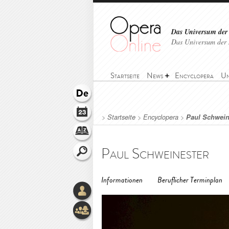
Das Universum der
Das Universum der 
Startseite
News
Encyclopera
Un
>
Startseite
>
Encyclopera
>
Paul Schwein
Paul Schweinester
Informationen
Beruflicher Terminplan