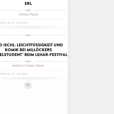
ERL
Helmut Pitsch
ntlicht am 21. April 2025
D ISCHL: LEICHTFÜSSIGKEIT UND K
OMIK BEI MILLÖCKERS "
ELSTUDENT" BEIM LEHÁR-FESTIVAL
Helmut Christian Mayer
ntlicht am 25. Juli 2024