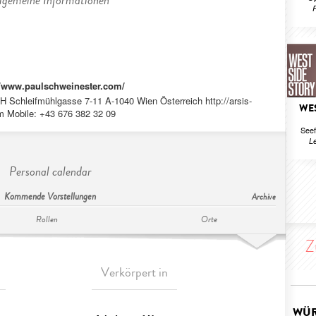
lgemeine Informationen
R
//www.paulschweinester.com/
Schleifmühlgasse 7-11 A-1040 Wien Österreich http://arsis-
WES
om
Mobile: +43 676 382 32 09
Seef
Le
Personal calendar
Kommende Vorstellungen
Archive
Rollen
Orte
Z
Verkörpert in
WÜR