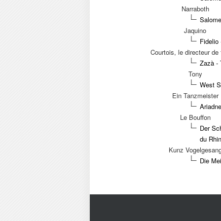
Narraboth
Salome 
Jaquino
Fidelio
Courtois, le directeur de 
Zazà - 
Tony
West Si
Ein Tanzmeister
Ariadn
Le Bouffon
Der Sch
du Rhin
Kunz Vogelgesan
Die Mei