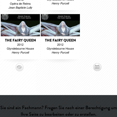
Opéra de Reims
Henry Purcell
Jean Baptiste Lully
THE FAIRY QUEEN
THE FAIRY QUEEN
2012
2012
Glyndebourne House
Glyndebourne House
Henry Purcell
Henry Purcell
Sie sind ein Fachmann? Fragen Sie nach einer Berechtigung um
Ihre Seite zu bearbeiten oder zu erstellen.