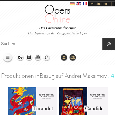
Verbindung
Das Universum der Oper
Das Universum der Zeitgenössische Oper
>
Startseite
>
Encyclopera
>
Andrei Maksimov
>
Ähnliche Produktionen
Produktionen inBezug auf Andrei Maksimov
.
4